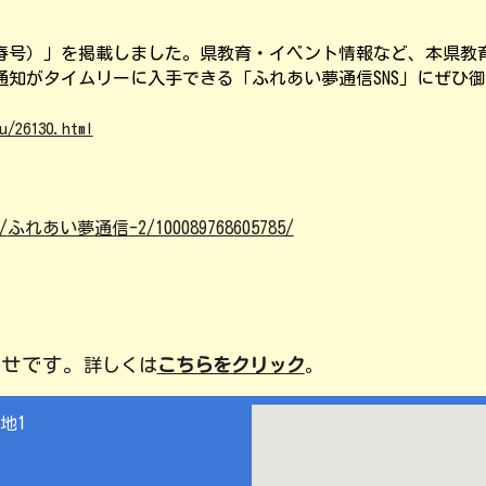
春号）」を掲載しました。県教育・イベント情報など、本県教
通知がタイムリーに入手できる「ふれあい夢通信
SNS
」にぜひ御
u/26130.html
/
ふれあい夢通信
-2/100089768605785/
らせです。
詳しくは
こちらをクリック
。
地1