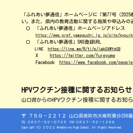
「ふれあい夢通信」ホームページに「第77号（
2025
い。また、県内の教育活動に関する施策や申込みの
「ふれあい夢通信」ホームページアドレス
〇
https://www.pref.yamaguchi.lg.jp/site/kyouik
「ふれあい夢通信」
SNS
登録
URL
〇
LINE
https://line.me/R/ti/p/lakGXWYqGB
X
https://twitter.com/fureyume
Facebook
https://www.facebook.com/people
HPVワクチン接種に関するお知らせ
HPVワクチン接種に関するお知
山口県からの
〒
７５９－２２１２ 山口県美祢市大嶺町東分299番
TEL ０８３７－
５２ー０７３５
FAX ０８３７－５２ー
１２６８
Copyright (C) ２０２２
MineSeiryo
High School. All Rights Reserved.