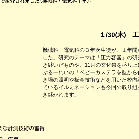
bで紹介されました(機械科・電気科１年)。
１/30(木)
機械科・電気科の３年次生徒が、１年間
した。研究のテーマは「圧力容器」の研
き継いだものや、11月の文化祭を盛り
ぶるーれいの「ベビーカステラを型から
き場の照明や板金技術などを用いた校内
ているイルミネーションも今回の取り組
き継がれます。
要な計測技術の習得