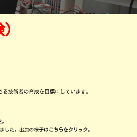
験）
きる技術者の育成を目標にしています。
ク
。
れました。出演の様子は
こちらをクリック
。