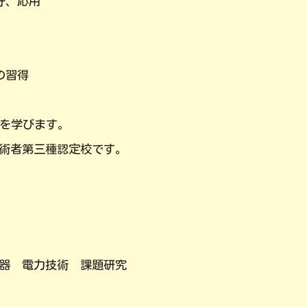
守、応用
の習得
を学びます。
術者第三種認定校です。
器 電力技術 課題研究