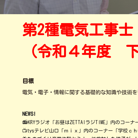
第2種電気工事士
（令和４年度 
目標
電気・電子・情報に関する基礎的な知識や技術を
NEWS!
📻
KRYラジオ「お昼はZETTAIラジTIME」内の
📺tysテレビ山口「ｍｉｘ」内のコーナー「学校