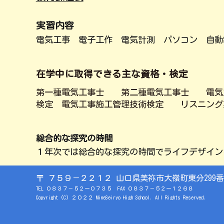
実習内容
電気工事 電子工作 電気計測 パソコン 自動
在学中に取得できる主な資格・検定
第一種電気工事士 第二種電気工事士 電
検定 電気工事施工管理技術検定 リスニング
総合的な探究の時間
１年次では総合的な探究の時間でライフデザイン
〒
７５９－２２１２ 山口県美祢市大嶺町東分299番
TEL ０８３７－
５２ー０７３５
FAX ０８３７－５２ー
１２６８
Copyright (C) ２０２２
MineSeiryo
High School. All Rights Reserved.