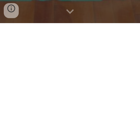
〇
【活動内容】
「感謝忘れず」をスローガンに、中国大会出場を
目標として日々練習に励んでいます。経験者だけで
なく、高校から始める未経験者の生徒も多く、互い
に切磋琢磨しながら心・技・体の向上および人間力
の育成に力を入れています。仲間でボールをつなぎ
合うバレーボールの楽しさをぜひ体験してみてくだ
さい。
活動時間 平日・・
16
：
00
～
18
：
00
土曜・・
8
：
00
～
11
：
30
または
13
：
00
～
16
：
30
日
曜・・休み