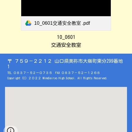
10_0601交通安全教室 .pdf
10_0601
交通安全教室
〒
７５９－２２１２ 山口県美祢市大嶺町東分299番地
1
TEL ０８３７－
５２ー０７３５
FAX ０８３７－５２ー
１２６８
Copyright (C) ２０２２
MineSeiryo
High School. All Rights Reserved.