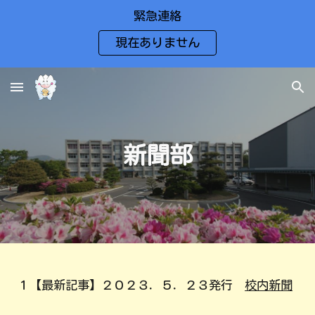
緊急連絡
Skip to main content
Skip to navigation
現在ありません
新聞
部
１【
最新記事
】２０２３．５．２３発行
校内新聞