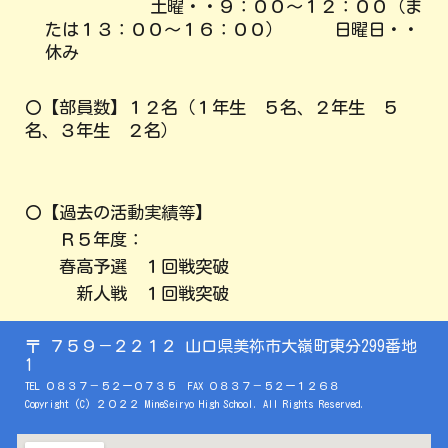
土曜・・９：００～１２：００（ま
たは１３：００～１６：００）
日
曜日・・
休み
〇
【部員数】
１２
名（１年生
５
名、２年生
５
名、３年生
２
名）
〇
【過去の活動実績等】
Ｒ５年度：
春高予選 １回戦突破
新人戦 １回戦突破
〒
７５９－２２１２ 山口県美祢市大嶺町東分299番地
1
TEL ０８３７－
５２ー０７３５
FAX ０８３７－５２ー
１２６８
Copyright (C) ２０２２
MineSeiryo
High School. All Rights Reserved.