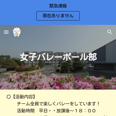
緊急連絡
Skip to main content
Skip to navigation
現在ありません
女子バレーボール
部
〇
【活動内容】
チーム全員で楽しくバレーをしています！
活動時間 平日・・放課後～
１８：００