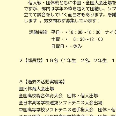
個人戦・団体戦ともに
中国・全国大会
出場
ですが、部内は学年の枠を超えて団結し、ソ
立てて試合をしていく面白さもあります。感
します 。
男女問わず募集しています！
活動時間 平日・・16：00～18：30
ナイ
土曜・・
8：30～12
日
曜日
・
・休み
２
【部員数】
１９
名（１年生
２
名、２年生
１
３
【過去の活動実績等】
国民体育大会出場
全国高校総合体育大会 団体・個人出場
全日本高等学校選抜ソフトテニス大会出場
中国高等学校ソフトテニス選手権大会 団体・個